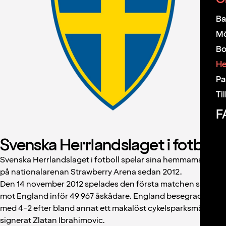
Ba
Mö
Bo
H
Pa
Ti
F
Svenska Herrlandslaget i fotboll
Svenska Herrlandslaget i fotboll spelar sina hemmamatcher
på nationalarenan Strawberry Arena sedan 2012.
Den 14 november 2012 spelades den första matchen som var
mot England inför 49 967 åskådare. England besegrades
med 4-2 efter bland annat ett makalöst cykelsparksmål
signerat Zlatan Ibrahimovic.