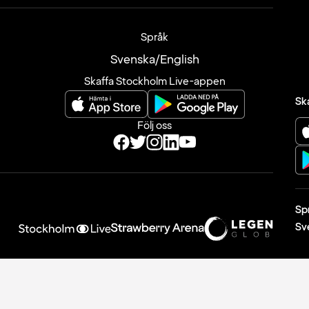
Språk
Svenska
/
English
Skaffa Stockholm Live-appen
Sk
Följ oss
Sp
Sv
© 2026 Legends Global Sweden AB Box 10055 121 27 Stockholm-
Globen Org.nr: 556001-1065.
info@stockholmlive.com
. Alla