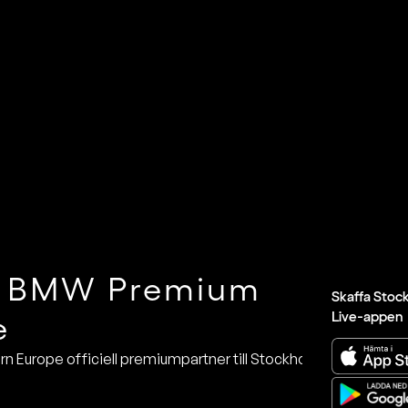
r BMW Premium
Skaffa Stoc
Live-appen
e
 Europe officiell premiumpartner till Stockholm