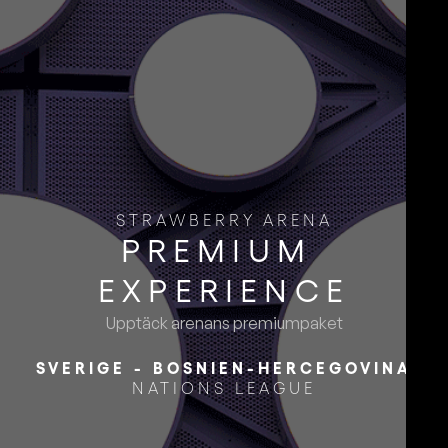
STRAWBERRY ARENA
PREMIUM ​
EXPERIENCE
Upptäck arenans premiumpaket
SVERIGE - BOSNIEN-HERCEGOVINA
NATIONS LEAGUE